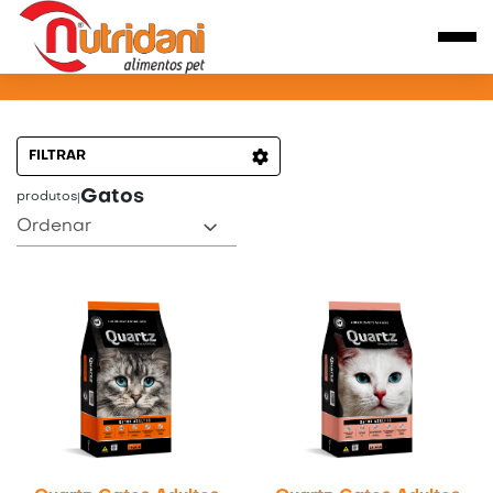
PRODUTOS PARA CÃES
FILTRAR
Gatos
produtos
|
Ordenar