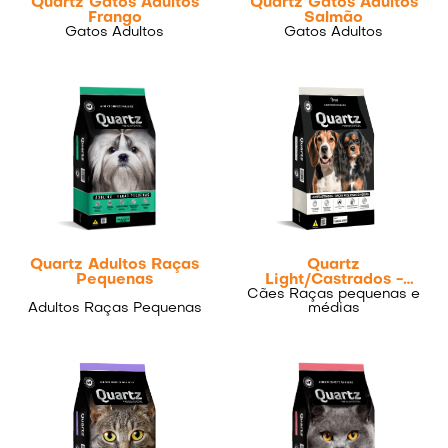
Quartz Gatos Adultos
Quartz Gatos Adultos
Frango
Salmão
Gatos Adultos
Gatos Adultos
Quartz Adultos Raças
Quartz
Pequenas
Light/Castrados -
Cães Raças pequenas e
Raças pequenas e
Adultos Raças Pequenas
médias
médias