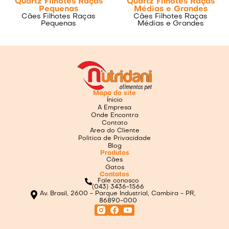
Quartz Filhotes Raças
Quartz Filhotes Raças
Pequenas
Médias e Grandes
Cães Filhotes Raças
Cães Filhotes Raças
Pequenas
Médias e Grandes
Mapa do site
Ínicio
A Empresa
Onde Encontra
Contato
Area do Cliente
Politica de Privacidade
Blog
Produtos
Cães
Gatos
Contatos
Fale conosco
(043) 3436-1566
Av. Brasil, 2600 - Parque Industrial, Cambira - PR,
86890-000